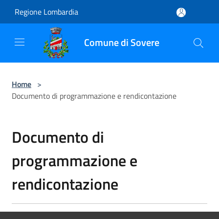
Salta al contenuto principale
Regione Lombardia
Comune di Sovere
Home
>
Documento di programmazione e rendicontazione
Documento di
programmazione e
rendicontazione