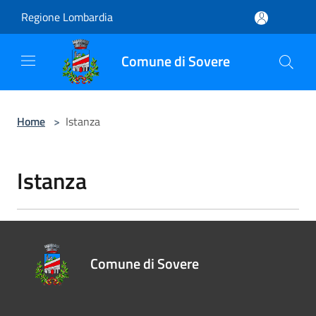
Salta al contenuto principale
Regione Lombardia
Comune di Sovere
Home
>
Istanza
Istanza
Comune di Sovere