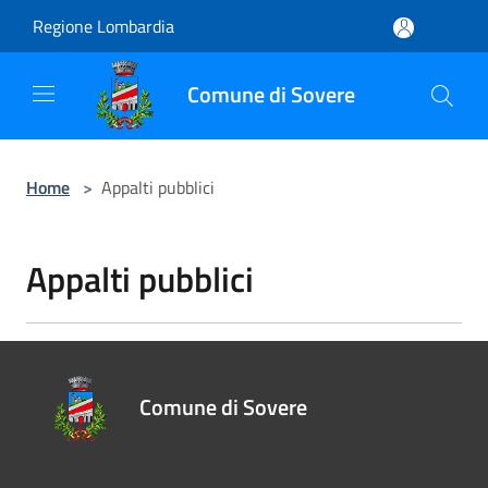
Salta al contenuto principale
Regione Lombardia
Comune di Sovere
Home
>
Appalti pubblici
Appalti pubblici
Comune di Sovere