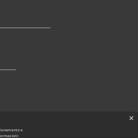
×
nzionamento e
nformazioni