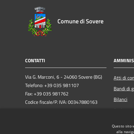
Comune di Sovere
CONTATTI
AMMINIS
Via G. Marconi, 6 - 24060 Sovere (BG)
Atti di co
Telefono: +39 035 981107
Bandi di g
Fax: +39 035 981762
Bilanci
Codice fiscale/P. IVA: 00347880163
Enti contr
e-mail:
info@comune.sovere.bg.it
PEC:
Opere pub
comune.sovere@pec.regione.lombardia.it
Questo sito 
Whistlebl
alla navig