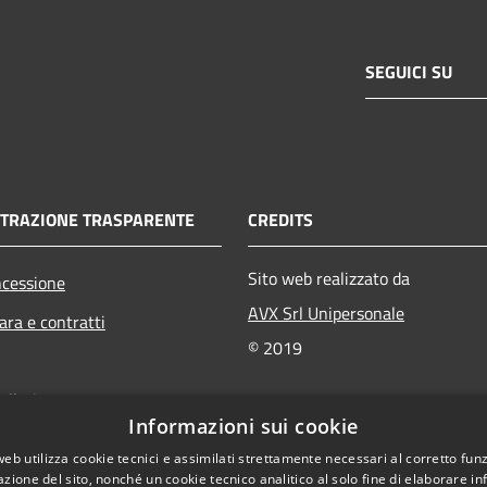
SEGUICI SU
TRAZIONE TRASPARENTE
CREDITS
Sito web realizzato da
ncessione
AVX Srl Unipersonale
ara e contratti
© 2019
ollati
Informazioni sui cookie
bliche
web utilizza cookie tecnici e assimilati strettamente necessari al corretto fu
owing
azione del sito, nonché un cookie tecnico analitico al solo fine di elaborare i