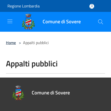
Salta al contenuto principale
Regione Lombardia
Comune di Sovere
Home
>
Appalti pubblici
Appalti pubblici
Comune di Sovere