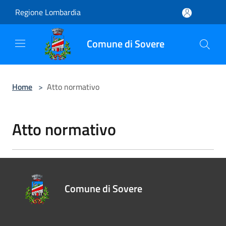
Salta al contenuto principale
Regione Lombardia
Comune di Sovere
Home
>
Atto normativo
Atto normativo
Comune di Sovere