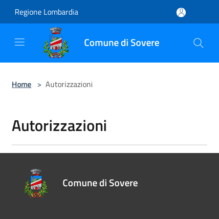
Salta al contenuto principale
Regione Lombardia
Comune di Sovere
Home
>
Autorizzazioni
Autorizzazioni
Comune di Sovere