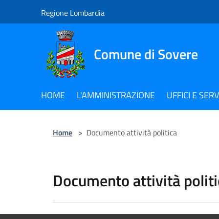
Salta al contenuto principale
Regione Lombardia
Comune di Sovere
HOME
L'AMMINISTRAZIONE
UFFICI E SERV
Home
>
Documento attività politica
Documento attività politi