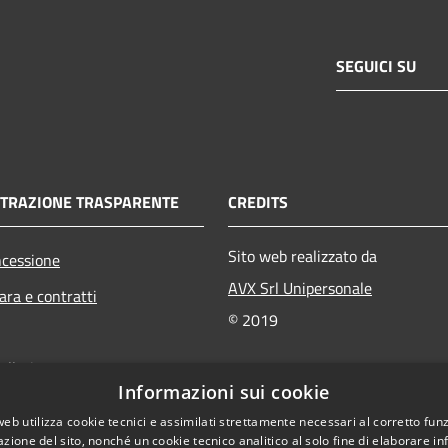
SEGUICI SU
TRAZIONE TRASPARENTE
CREDITS
Sito web realizzato da
ncessione
AVX Srl Unipersonale
ara e contratti
© 2019
ollati
Informazioni sui cookie
bliche
web utilizza cookie tecnici e assimilati strettamente necessari al corretto fu
owing
azione del sito, nonché un cookie tecnico analitico al solo fine di elaborare i