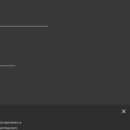
×
nzionamento e
nformazioni