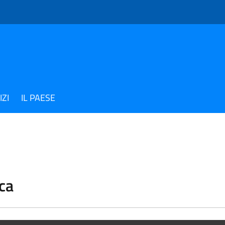
IZI
IL PAESE
ca