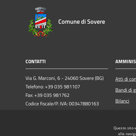
Comune di Sovere
CONTATTI
AMMINIS
Via G. Marconi, 6 - 24060 Sovere (BG)
Atti di co
Telefono: +39 035 981107
Bandi di g
Fax: +39 035 981762
Bilanci
Codice fiscale/P. IVA: 00347880163
Enti contr
e-mail:
info@comune.sovere.bg.it
PEC:
Opere pub
comune.sovere@pec.regione.lombardia.it
Questo sito 
Whistlebl
alla navig