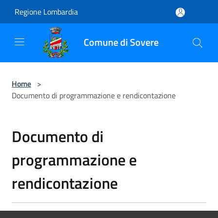
Salta al contenuto principale
Regione Lombardia
Comune di Sovere
Home
>
Documento di programmazione e rendicontazione
Documento di
programmazione e
rendicontazione