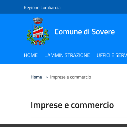
Salta al contenuto principale
Regione Lombardia
Comune di Sovere
HOME
L'AMMINISTRAZIONE
UFFICI E SERV
Home
>
Imprese e commercio
Imprese e commercio