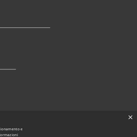
×
nzionamento e
nformazioni