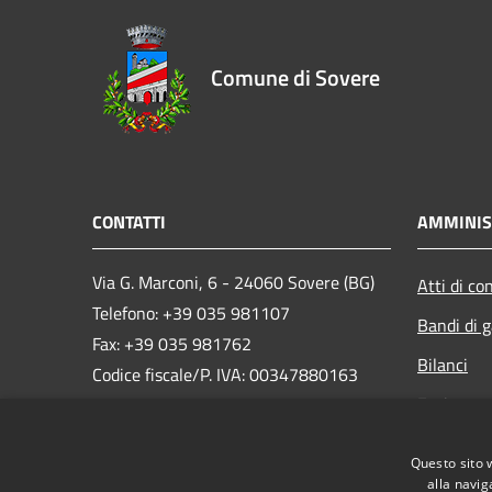
Comune di Sovere
CONTATTI
AMMINIS
Via G. Marconi, 6 - 24060 Sovere (BG)
Atti di co
Telefono: +39 035 981107
Bandi di g
Fax: +39 035 981762
Bilanci
Codice fiscale/P. IVA: 00347880163
Enti contr
e-mail:
info@comune.sovere.bg.it
PEC:
Opere pub
comune.sovere@pec.regione.lombardia.it
Questo sito 
Whistlebl
alla navig