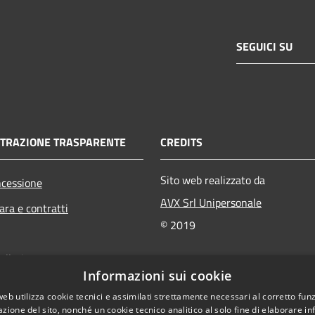
SEGUICI SU
TRAZIONE TRASPARENTE
CREDITS
Sito web realizzato da
ncessione
AVX Srl Unipersonale
ara e contratti
© 2019
ollati
Informazioni sui cookie
bliche
web utilizza cookie tecnici e assimilati strettamente necessari al corretto fu
owing
azione del sito, nonché un cookie tecnico analitico al solo fine di elaborare i