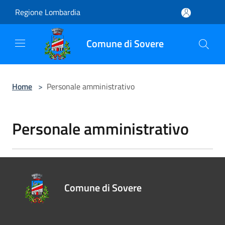
Salta al contenuto principale
Regione Lombardia
Comune di Sovere
Home
>
Personale amministrativo
Personale amministrativo
Comune di Sovere