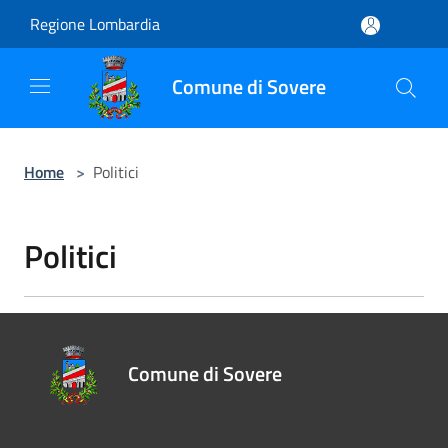
Salta al contenuto principale
Regione Lombardia
Comune di Sovere
Home
>
Politici
Politici
Comune di Sovere