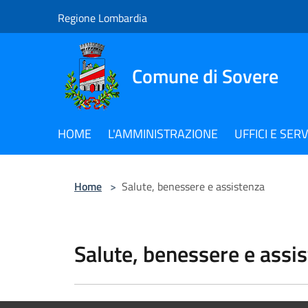
Salta al contenuto principale
Regione Lombardia
Comune di Sovere
HOME
L'AMMINISTRAZIONE
UFFICI E SERV
Home
>
Salute, benessere e assistenza
Salute, benessere e assi