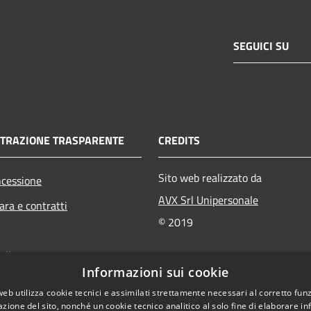
SEGUICI SU
TRAZIONE TRASPARENTE
CREDITS
Sito web realizzato da
ncessione
AVX Srl Unipersonale
ara e contratti
© 2019
ollati
Informazioni sui cookie
bliche
web utilizza cookie tecnici e assimilati strettamente necessari al corretto fu
owing
azione del sito, nonché un cookie tecnico analitico al solo fine di elaborare i