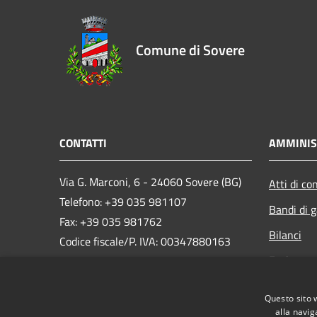
Comune di Sovere
CONTATTI
AMMINIS
Via G. Marconi, 6 - 24060 Sovere (BG)
Atti di co
Telefono: +39 035 981107
Bandi di g
Fax: +39 035 981762
Bilanci
Codice fiscale/P. IVA: 00347880163
Enti contr
e-mail:
info@comune.sovere.bg.it
PEC:
Opere pub
comune.sovere@pec.regione.lombardia.it
Questo sito 
Whistlebl
alla navig