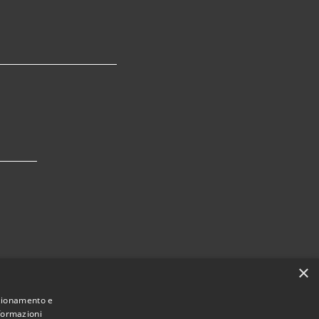
×
nzionamento e
nformazioni