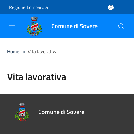
Salta al contenuto principale
Regione Lombardia
Comune di Sovere
Home
>
Vita lavorativa
Vita lavorativa
Comune di Sovere